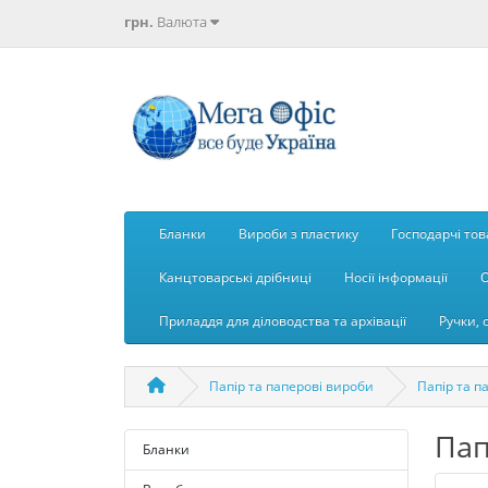
грн.
Валюта
Бланки
Вироби з пластику
Господарчі то
Канцтоварські дрібниці
Носії інформації
О
Приладдя для діловодства та архівації
Ручки, 
Папір та паперові вироби
Папір та п
Пап
Бланки