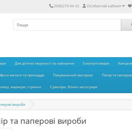
Особистий кабінет
(098)379-04-32
вари
Для дітячої творчості та навчання
Електротовари
Канцеля
фісні мелочі та приладдя
Пакувальний матеріал
Папір та паперов
олівці, маркери, стрижні
Сувеніри, бізнес-аксесуари
аперові вироби
ір та паперові вироби