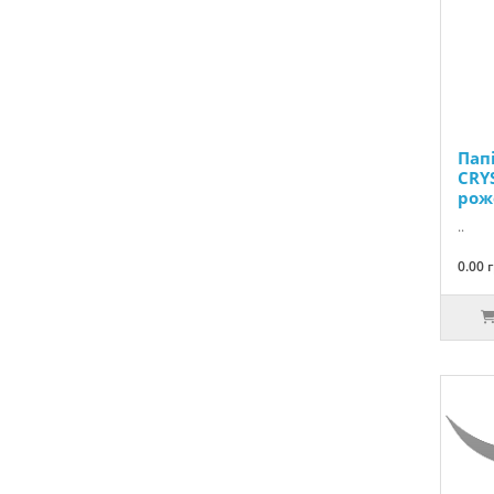
Пап
CRY
рож
..
0.00 