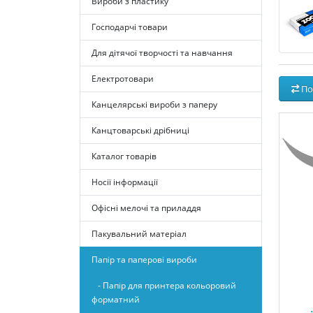
Вироби з пластику
Господарчі товари
Для дітячої творчості та навчання
Електротовари
По
Канцелярські вироби з паперу
Канцтоварські дрібниці
Каталог товарів
Носії інформації
Офісні мелочі та приладдя
Пакувальний матеріал
Папір та паперові вироби
- Папір для принтера кольоровий
форматний