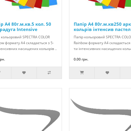
р А4 80г.м.кв.5 кол. 50
Папір А4 80г.м.кв250 арк
радуга Intensive
кольрів інтенсив пастел
р кольоровий SPECTRA COLOR
Папір кольоровий SPECTRA COL
ow формату А4 складається з 5-
Rainbow формату А4 складається 
тенсивних насищених кольорів ..
ти інтенсивних насищених кольор
грн.
0.00 грн.