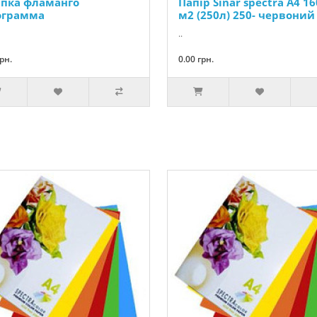
іпка фламанго
Папір Sinar spectra А4 16
ограмма
м2 (250л) 250- червоний
..
грн.
0.00 грн.