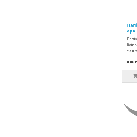
Папі
арк 
Папі
Rainb
ти ін
0.00 