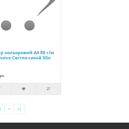
ір кольоровий А4 80 г/м
nsive Світло-синій 50л
грн.
2
>
>|