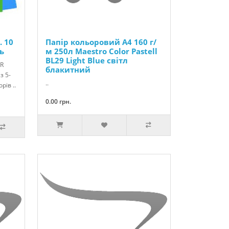
. 10
Папір кольоровий А4 160 г/
ь
м 250л Maestro Color Pastell
BL29 Light Blue світл
OR
блакитний
з 5-
..
ів ..
0.00 грн.