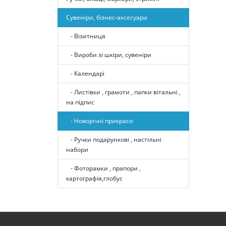
Сувеніри, бізнес-аксесуари
- Візитниця
- Вироби зі шкіри, сувеніри
- Календарі
- Листівки , грамоти , папки вітальні ,
на підпис
- Новорічні прикраси
- Ручки подарункові , настільні
набори
- Фоторамки , прапори ,
картографія,глобус