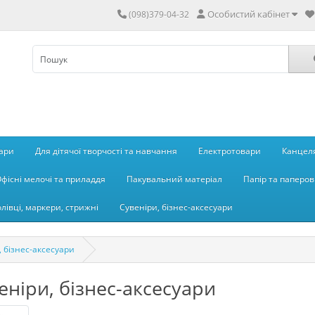
Особистий кабінет
(098)379-04-32
вари
Для дітячої творчості та навчання
Електротовари
Канцеля
фісні мелочі та приладдя
Пакувальний матеріал
Папір та паперов
олівці, маркери, стрижні
Сувеніри, бізнес-аксесуари
, бізнес-аксесуари
еніри, бізнес-аксесуари