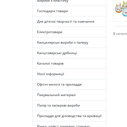
Вироби з пластику
Господарчі товари
Для дітячої творчості та навчання
Електротовари
В катего
Канцелярські вироби з паперу
Канцтоварські дрібниці
Каталог товарів
Носії інформації
Офісні мелочі та приладдя
Пакувальний матеріал
Папір та паперові вироби
Приладдя для діловодства та архівації
Ручки, олівці, маркери, стрижні