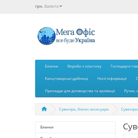
грн.
Валюта
Бланки
Вироби з пластику
Господарчі то
Канцтоварські дрібниці
Носії інформації
О
Приладдя для діловодства та архівації
Ручки, 
Сувеніри, бізнес-аксесуари
Сувеніри
Сув
Бланки