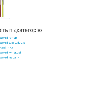
іть підкатегорію
рижні гелеві
рижні для олівців
ханічних
рижні кулькові
рижні масляні