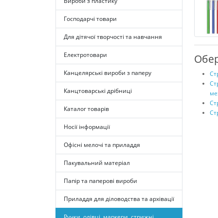
Вироби з пластику
Господарчі товари
Для дітячої творчості та навчання
Електротовари
Обер
Канцелярські вироби з паперу
Ст
Ст
Канцтоварські дрібниці
ме
Ст
Каталог товарів
Ст
Носії інформації
Офісні мелочі та приладдя
Пакувальний матеріал
Папір та паперові вироби
Приладдя для діловодства та архівації
Ручки, олівці, маркери, стрижні