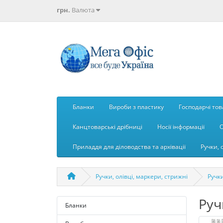
грн.
Валюта
Бланки
Вироби з пластику
Господарчі то
Канцтоварські дрібниці
Носії інформації
О
Приладдя для діловодства та архівації
Ручки, 
Ручки, олівці, маркери, стрижні
Ручки
Руч
Бланки