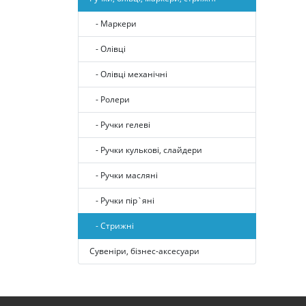
- Маркери
- Олівці
- Олівці механічні
- Ролери
- Ручки гелеві
- Ручки кулькові, слайдери
- Ручки масляні
- Ручки пір`яні
- Стрижні
Сувеніри, бізнес-аксесуари