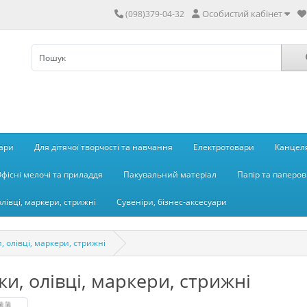
Особистий кабінет
(098)379-04-32
вари
Для дітячої творчості та навчання
Електротовари
Канцеля
фісні мелочі та приладдя
Пакувальний матеріал
Папір та паперов
олівці, маркери, стрижні
Сувеніри, бізнес-аксесуари
, олівці, маркери, стрижні
ки, олівці, маркери, стрижні