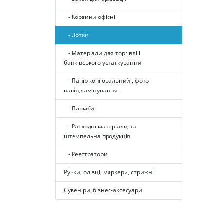
- Корзини офісні
- Лотки
- Матеріали для торгівлі і
банківського устаткування
- Папір копіювальний , фото
папір,ламінування
- Пломби
- Расходні матеріали, та
штемпельна продукція
- Реєстратори
Ручки, олівці, маркери, стрижні
Сувеніри, бізнес-аксесуари