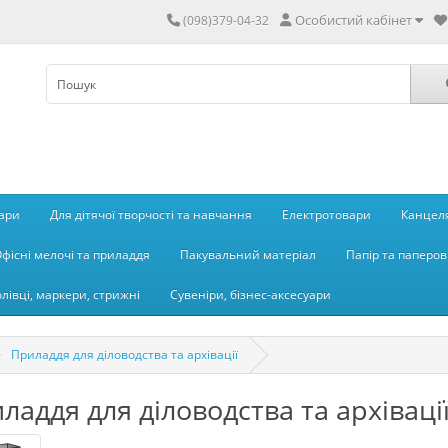
Особистий кабінет
(098)379-04-32
вари
Для дітячої творчості та навчання
Електротовари
Канцеля
фісні мелочі та приладдя
Пакувальний матеріал
Папір та паперов
олівці, маркери, стрижні
Сувеніри, бізнес-аксесуари
Приладдя для діловодства та архівації
ладдя для діловодства та архіваці