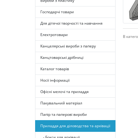
Вироби з пластику
Господарчі товари
Для дітячої творчості та навчання
Електротовари
В катего
Канцелярські вироби з паперу
Канцтоварські дрібниці
Каталог товарів
Носії інформації
Офісні мелочі та приладдя
Пакувальний матеріал
Папір та паперові вироби
Приладдя для діловодства та архівації
- Бокси для архівації