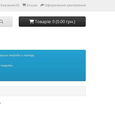
Бажання (0)
Кошик
Оформлення замовлення
Товарів: 0 (0.00 грн.)
рські вироби з паперу
і вироби
ї