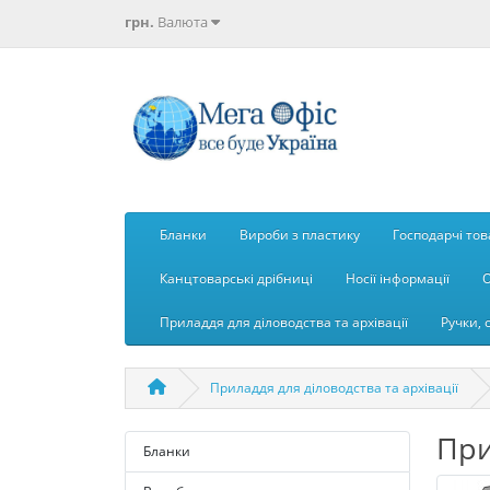
грн.
Валюта
Бланки
Вироби з пластику
Господарчі то
Канцтоварські дрібниці
Носії інформації
О
Приладдя для діловодства та архівації
Ручки, 
Приладдя для діловодства та архівації
При
Бланки