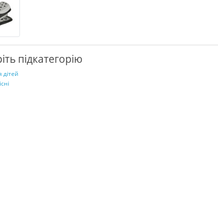
іть підкатегорію
я дітей
існі