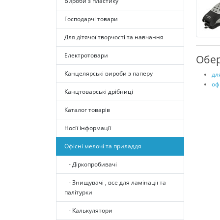
Вироби з пластику
Господарчі товари
Для дітячої творчості та навчання
Електротовари
Обер
Канцелярські вироби з паперу
дл
оф
Канцтоварські дрібниці
Каталог товарів
Носії інформації
Офісні мелочі та приладдя
- Діркопробивачі
- Знищувачі , все для ламінації та
палітурки
- Калькулятори