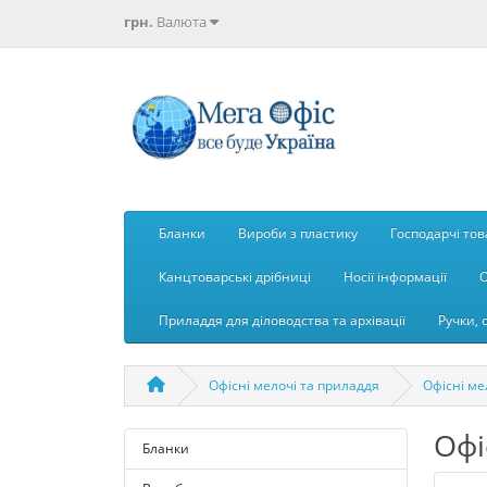
грн.
Валюта
Бланки
Вироби з пластику
Господарчі то
Канцтоварські дрібниці
Носії інформації
О
Приладдя для діловодства та архівації
Ручки, 
Офісні мелочі та приладдя
Офісні ме
Офі
Бланки