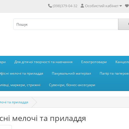
Особистий кабінет
(098)379-04-32
вари
Для дітячої творчості та навчання
Електротовари
Канцеля
фісні мелочі та приладдя
Пакувальний матеріал
Папір та паперов
олівці, маркери, стрижні
Сувеніри, бізнес-аксесуари
лочі та приладдя
сні мелочі та приладдя