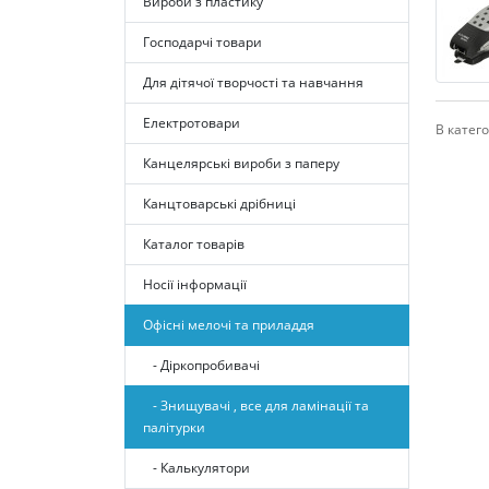
Вироби з пластику
Господарчі товари
Для дітячої творчості та навчання
Електротовари
В катего
Канцелярські вироби з паперу
Канцтоварські дрібниці
Каталог товарів
Носії інформації
Офісні мелочі та приладдя
- Діркопробивачі
- Знищувачі , все для ламінації та
палітурки
- Калькулятори