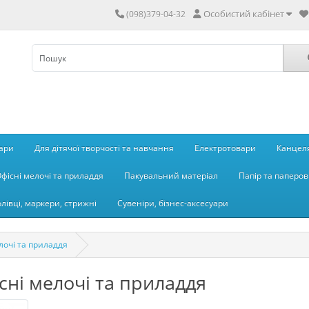
Особистий кабінет
(098)379-04-32
вари
Для дітячої творчості та навчання
Електротовари
Канцеля
фісні мелочі та приладдя
Пакувальний матеріал
Папір та паперов
олівці, маркери, стрижні
Сувеніри, бізнес-аксесуари
лочі та приладдя
сні мелочі та приладдя