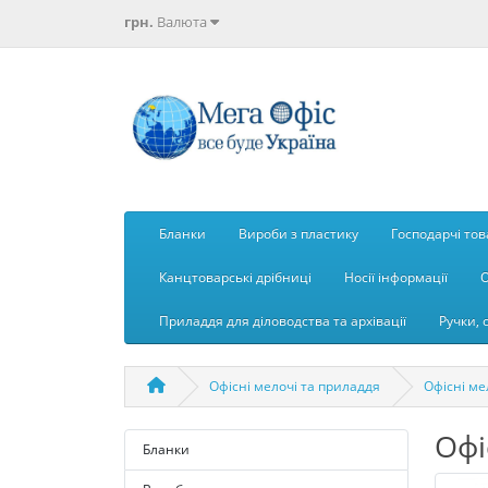
грн.
Валюта
Бланки
Вироби з пластику
Господарчі то
Канцтоварські дрібниці
Носії інформації
О
Приладдя для діловодства та архівації
Ручки, 
Офісні мелочі та приладдя
Офісні ме
Офі
Бланки