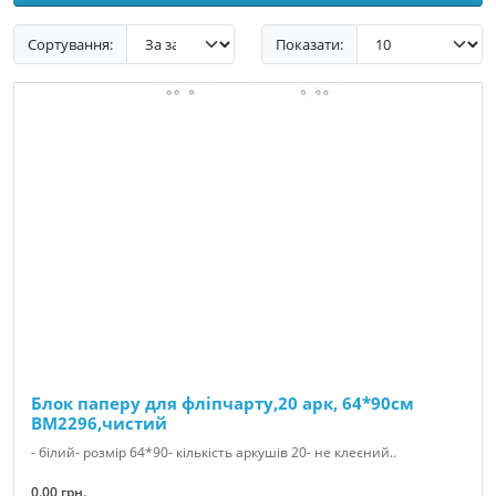
Сортування:
Показати:
Блок паперу для фліпчарту,20 арк, 64*90см
BM2296,чистий
- білий- розмір 64*90- кількість аркушів 20- не клеєний..
0.00 грн.