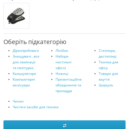
Оберіть підкатегорію
Діркопробивачі
Лінійки
Степлера,
Знищувачі , все
Набори
дестеплер
для ламінації
настільні
Техніка для
та палітурки
офісні
офісу
Калькулятори
Ножиці
Товари для
Компьютерні
Презентаційне
взуття
аксесуари
обладнання та
Циркуль
приладдя
Чинки
Чистячі засоби для техніки