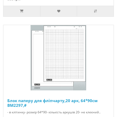
Блок паперу для фліпчарту,20 арк, 64*90см
BM2297,#
- в клітинку- розмір 64*90- кількість аркушів 20- не клеєний..