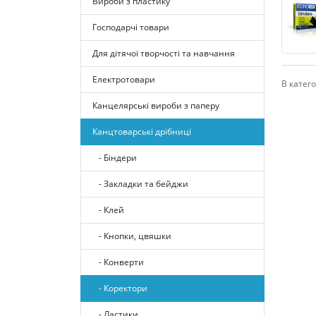
Вироби з пластику
Господарчі товари
Для дітячої творчості та навчання
Електротовари
В катего
Канцелярські вироби з паперу
Канцтоварські дрібниці
- Біндери
- Закладки та бейджи
- Клей
- Кнопки, цвяшки
- Конверти
- Коректори
- Ластики