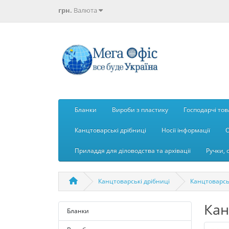
грн.
Валюта
Бланки
Вироби з пластику
Господарчі то
Канцтоварські дрібниці
Носії інформації
О
Приладдя для діловодства та архівації
Ручки, 
Канцтоварські дрібниці
Канцтоварсь
Кан
Бланки