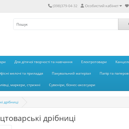
Особистий кабінет
(098)379-04-32
вари
Для дітячої творчості та навчання
Електротовари
Канцеля
фісні мелочі та приладдя
Пакувальний матеріал
Папір та паперов
олівці, маркери, стрижні
Сувеніри, бізнес-аксесуари
кі дрібниці
цтоварські дрібниці